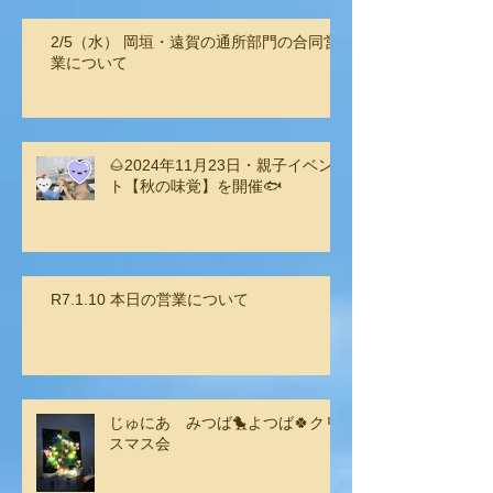
2/5（水） 岡垣・遠賀の通所部門の合同営
業について
🌰2024年11月23日・親子イベン
ト【秋の味覚】を開催🐟
R7.1.10 本日の営業について
じゅにあ みつば🐤よつば🍀クリ
スマス会