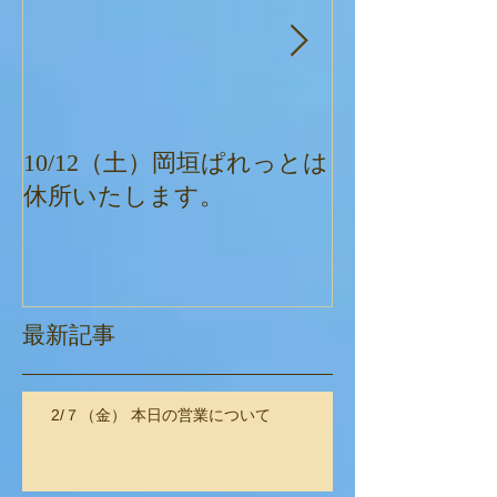
10/12（土）岡垣ぱれっとは
ぱれっとクリ
休所いたします。
最新記事
2/７（金） 本日の営業について