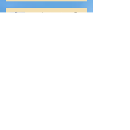
じゅにあ よつば🍀１１月
じゅにあ みつば🐤１１月
11月の活動で【社会スキル】をし
ました
アーカイブ