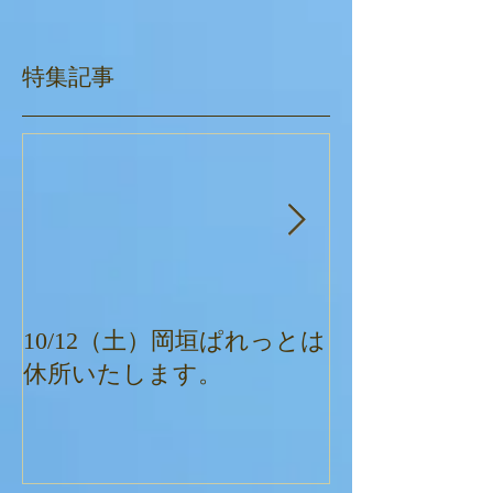
特集記事
10/12（土）岡垣ぱれっとは
ぱれっとクリ
休所いたします。