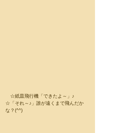
　☆紙皿飛行機「できたよ～」♪　　　
☆「それ～♪」誰が遠くまで飛んだか
な？(^^)