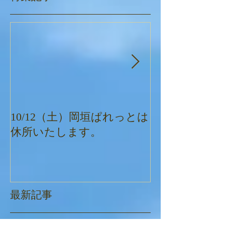
10/12（土）岡垣ぱれっとは
ぱれっとクリ
休所いたします。
最新記事